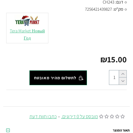
דגם:
CH243
מק"ט:
7256421439827
Tera Market Новый
Год
₪15.00
לתשלום מהיר מאובטח
מובסס על 0 דירוגים.
-
כתבו חוות דעת
תאור המוצר