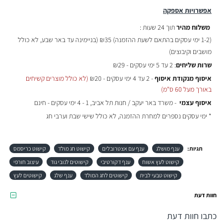
אפשרויות אספקה
משלוח מהיר
תוך 24 שעות :
(
1-2 ימי עסקים בהתאם לשעת ההזמנה)
₪35 (בניימינה עד באר שבע, לא כולל
מושבים וקיבוצים)
שרות שליחים
: 2 עד 5 ימי עסקים - ₪29
איסוף מנקודת איסוף
- 2 עד 4 ימי עסקים - ₪20
(לא כולל מוצרים קשיחים
באורך מעל 60 ס"מ)
איסוף עצמי
- משרד באר יעקב / חנות תל אביב, 1 - 4 ימי עסקים - חינם
* ימי עסקים נספרים למחרת ההזמנה, לא כולל שישי שבת וערבי חג
תגיות:
ענף מושלג
ענף עם אצטרובלים
קישוט חג מולד
קישוט כריסמס
קישוט לעץ אשוח
ענף דקורטיבי
קישוטים לנובי גוד
עיצוב חורפי
קישוט טבעי לבית
קישוטים לחג המולד
ענף שלג
קישוטים לעץ
חוות דעת
כתבו חוות דעת