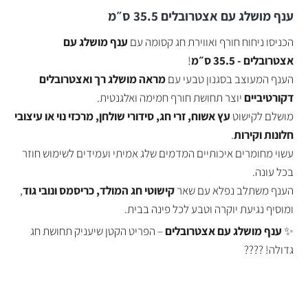
ענף מושלג עם אצטרובלים 35.5 ס״מ
הכניסו ניחוח חורף ואווירת חג קסומה עם
ענף מושלג עם
אצטרובלים - 35.5 ס״מ
!
הענף המעוצב בסגנון טבעי עם
מראה מושלג רך ואצטרובלים
דקורטיביים
יוצר תחושת חורף חמימה ואלגנטית.
מושלם לקישוט
עץ אשוח, זרי חג, סידורי שולחן, מרכזי נוי או עיצובי
חלונות וקירות
.
עשוי מחומרים איכותיים המדמים שלג אמיתי ועמידים לשימוש חוזר
בכל עונה.
הענף משתלב נפלא עם שאר
קישוטי חג המולד, כריסמס ונובי גוד
,
ומוסיף נגיעת יוקרה וטבע לכל פינה בבית.
✨
ענף מושלג עם אצטרובלים
– הפריט הקטן שיעניק תחושת חג
גדולה! ????