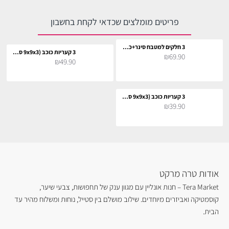
פריטים מומלצים שכדאי לקחת בחשבון
3 חלקים למטבח סינר+כפפה+תחתית לסיר
3 קעריות כוכב (9x9x3 ס"מ)
₪69.90
₪49.90
3 קעריות כוכב (9x9x3 ס"מ)
₪39.90
אודות טרה מרקט
Tera Market – חנות אונליין עם מגוון ענק של תחפושות, צבעי שיער,
קוסמטיקה ואביזרים מיוחדים. שילוב מושלם בין סטייל, נוחות ומשלוח מהיר עד
הבית.