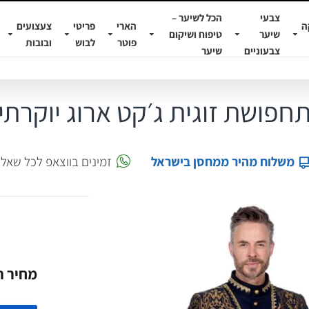
צבעי
הכל לשיער –
ה
הארי
פריטי
צעצועים
שיער
טיפוח ושיקום
פוטר
לבוש
ובובות
צבעוניים
שיער
חפושת זוגית ג׳קט ארוג יוקרתי
משלוח מהיר ממחסן בישראל
זמינים בווצאפ לכל שאל
מחיר החבי