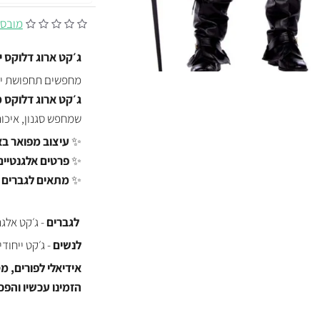
מובסס על 0
ג׳קט ארוג דלוקס י
מחפשים תחפושת יו
ג׳קט ארוג דלוקס מבית lbers & Wilbers
שמחפש סגנון, איכות
✨
עיצוב מפואר בא
✨
פרטים אלגנטיים 
✨
מתאים לגברים ו
לגברים
- ג׳קט אלגנ
לנשים
- ג׳קט ייחודי
אידיאלי לפורים, מ
הזמינו עכשיו והפכו