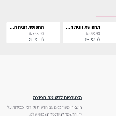
תחפושת זוגית היפים מעידן הדיסקו
תחפושת זוגית הכובען והכובענית
₪768.90
₪568.90
הצטרפות לרשימת תפוצה
הישארו מעודכנים עם חדשות וקידומי מכירות על
ידי הרשמה לניוזלטר השבועי שלנו.