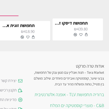
תחפושת דיסקו זוגית
תחפושת זוגית אלאדין ויסמין
₪439.80
₪418.90
אודות טרה מרקט
Tera Market – חנות אונליין עם מגוון ענק של תחפושות,
צבעי שיער, קוסמטיקה ואביזרים מיוחדים. שילוב מושלם
יצירת קשר
בין סטייל, נוחות ומשלוח מהיר עד הבית.
תקנון רכיש
ברוריה תחפושות TLV - אופנה אלטרנטיבית
מדיניות הח
C&B - מוצרי קוסמטיקה ים המלח