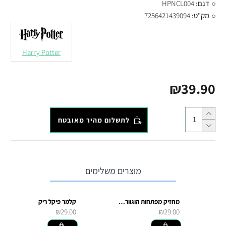
דגם:
HPNCL004
מק"ט:
7256421439094
Harry Potter
₪39.90
לתשלום מהיר מאובטח
מוצרים משלימים
מחזיק מפתחות הוגוורטס
קלמר פיקל ריק
₪29.00
₪29.00