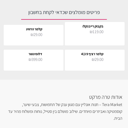
פריטים מומלצים שכדאי לקחת בחשבון
בקבוק רייבנקלו
קלמר הדוויג
₪119.00
₪29.00
קלמר רציף 9 3\4
דלומינטור
₪399.00
₪29.00
אודות טרה מרקט
Tera Market – חנות אונליין עם מגוון ענק של תחפושות, צבעי שיער,
קוסמטיקה ואביזרים מיוחדים. שילוב מושלם בין סטייל, נוחות ומשלוח מהיר עד
הבית.