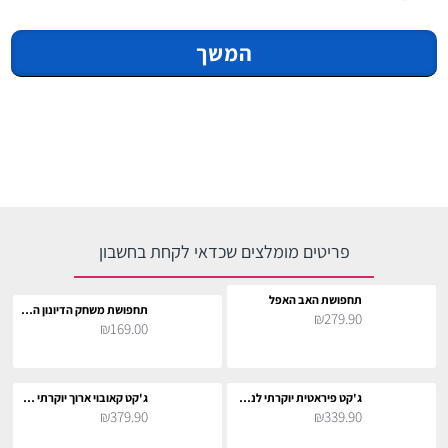
המשך
פריטים מומלצים שכדאי לקחת בחשבון
תחפושת האב האפל
תחפושת משחק הדיונון המפקד
₪279.90
₪169.00
ג'קט פיראטית יוקרתי לנשים
ג'קט קאובוי ארוך יוקרתי לנשים
₪379.90
₪339.90