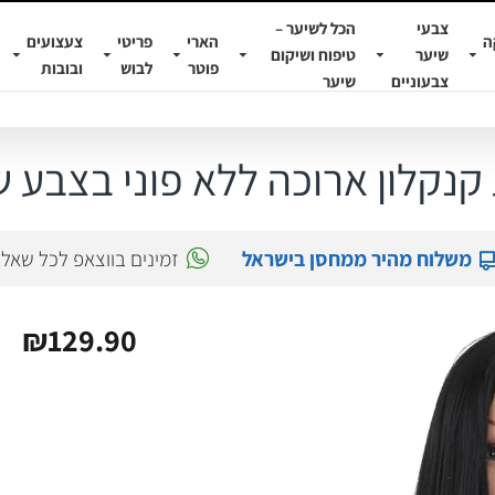
צבעי
הכל לשיער –
ה
הארי
פריטי
צעצועים
שיער
טיפוח ושיקום
פוטר
לבוש
ובובות
צבעוניים
שיער
קנקלון ארוכה ללא פוני בצבע ש
משלוח מהיר ממחסן בישראל
זמינים בווצאפ לכל שאל
₪129.90