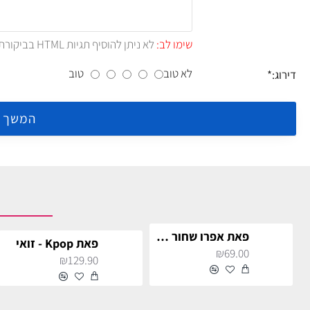
שימו לב:
לא ניתן להוסיף תגיות HTML בביקורת.!
לא טוב
טוב
דירוג:
המשך
פאת אפרו שחור גדולה
פאת Kpop - זואי
₪69.00
₪129.90