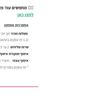
💇‍♂️
מחפשים עוד פאו
לחצו כאן
אפשרויות אספקה
משלוח מהיר
תוך 24 שעות :
(
1-2 ימי עסקים בהתאם לשעת ההזמנה)
שרות שליחים
: 2 עד 5 ימי עסקים - ₪29
איסוף מנקודת איסוף
איסוף עצמי
- משרד באר יעקב
* ימי עסקים נספרים ל