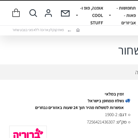
תחפושות -
אופנה, פופ ו-
פאות -
COOL
אביזרים
STUFF
פאת קנקלון ארוכה ללא פוני בצבע שחור
חור
ה
זמין במלאי
נשלח ממחסן בישראל
אפשרות למשלוח מהיר תוך 24 שעות באזורים נבחרים
דגם:
1900-2
מק"ט:
7256421436307