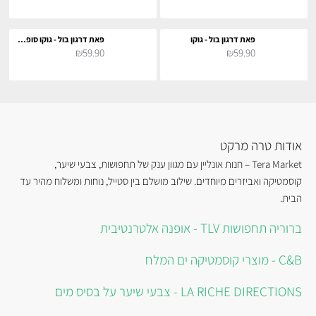
פאת דרגון בול - גוקו
פאת דרגון בול - גוקו סופר סאייה
₪59.90
₪59.90
אודות טרה מרקט
Tera Market – חנות אונליין עם מגוון ענק של תחפושות, צבעי שיער,
קוסמטיקה ואביזרים מיוחדים. שילוב מושלם בין סטייל, נוחות ומשלוח מהיר עד
הבית.
ברוריה תחפושות TLV - אופנה אלטרנטיבית
C&B - מוצרי קוסמטיקה ים המלח
LA RICHE DIRECTIONS - צבעי שיער על בסיס מים