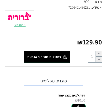
דגם:
1900-1
מק"ט:
7256421436291
BRURYA
₪129.90
לתשלום מהיר מאובטח
מוצרים משלימים
רשת לפאה בצבע שחור
₪10.00