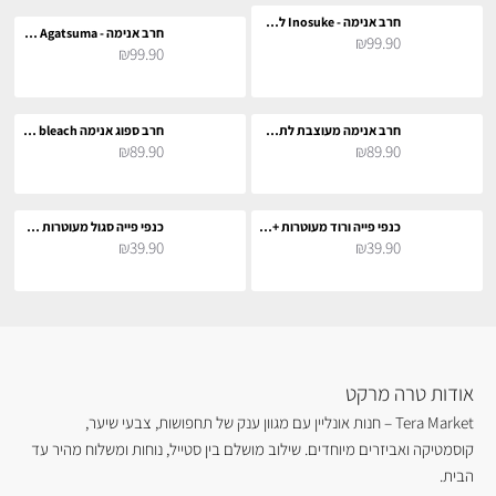
חרב אנימה - Inosuke לתחפושת וקוספליי
חרב אנימה - Zenitsu Agatsuma לתחפושת וקוספליי
₪99.90
₪99.90
חרב אנימה מעוצבת לתחפושת וקוספליי
חרב ספוג אנימה bleach לתחפושת וקוספליי
₪89.90
₪89.90
כנפי פייה ורוד מעוטרות + תאורה צבעונית לתחפושת קוספליי
כנפי פייה סגול מעוטרות + תאורה צבעונית לתחפושת קוספליי
₪39.90
₪39.90
אודות טרה מרקט
Tera Market – חנות אונליין עם מגוון ענק של תחפושות, צבעי שיער,
קוסמטיקה ואביזרים מיוחדים. שילוב מושלם בין סטייל, נוחות ומשלוח מהיר עד
הבית.