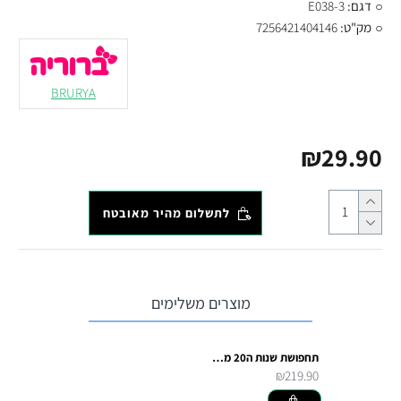
דגם:
E038-3
מק"ט:
7256421404146
BRURYA
₪29.90
לתשלום מהיר מאובטח
מוצרים משלימים
תחפושת שנות ה20 מהודרת
₪219.90