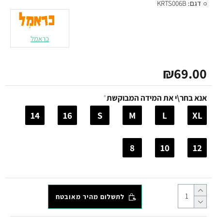
דגם:
KRTS006B
כראמל
₪69.00
אנא בחר\י את המידה המבוקשת
14
16
S
M
L
XL
8
10
12
לתשלום מהיר מאובטח