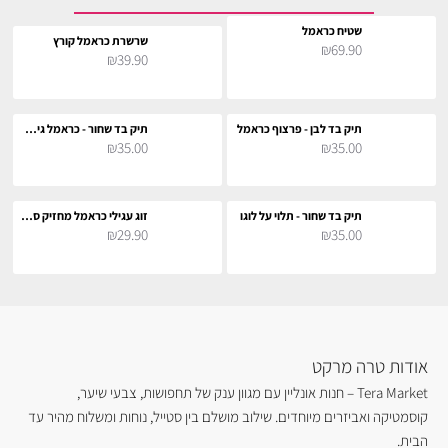
שטיח כראמל
שרשרת כראמל קורץ
₪69.90
₪39.90
תיק בד לבן - פרצוף כראמל
תיק בד שחור - כראמל גיטריסט
₪35.00
₪35.00
תיק בד שחור - תלוי על לוגו
זוג עגילי כראמל מחזיק ספרים
₪29.90
₪35.00
אודות טרה מרקט
Tera Market – חנות אונליין עם מגוון ענק של תחפושות, צבעי שיער,
קוסמטיקה ואביזרים מיוחדים. שילוב מושלם בין סטייל, נוחות ומשלוח מהיר עד
הבית.