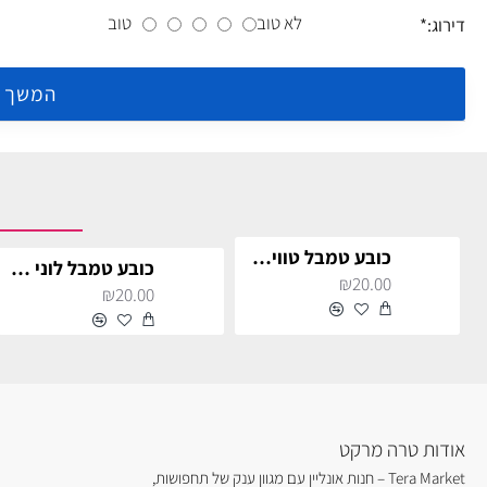
לא טוב
טוב
דירוג:
המשך
כובע טמבל טוויטי I TAWT I TAW
כובע טמבל לוני טונס פרצופים
₪20.00
₪20.00
אודות טרה מרקט
Tera Market – חנות אונליין עם מגוון ענק של תחפושות,