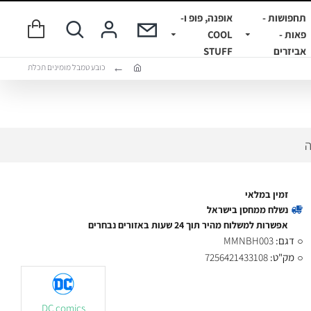
תחפושות -
אופנה, פופ ו-
פאות -
COOL
אביזרים
STUFF
כובע טמבל מומינים תכלת
ה
זמין במלאי
נשלח ממחסן בישראל
אפשרות למשלוח מהיר תוך 24 שעות באזורים נבחרים
דגם:
MMNBH003
מק"ט:
7256421433108
DC comics