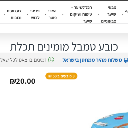
צבעי
הכל לשיער –
ה
הארי
פריטי
צעצועים
שיער
טיפוח ושיקום
פוטר
לבוש
ובובות
צבעוניים
שיער
כובע טמבל מומינים תכלת
משלוח מהיר ממחסן בישראל
זמינים בווצאפ לכל שאל
3 כובעים ב 50 ₪
₪20.00