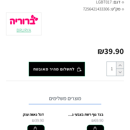
דגם:
LGBT017
מק"ט:
7256421433306
BRURYA
₪39.90
לתשלום מהיר מאובטח
מוצרים משלימים
בגד גוף רשת בצבעי גאווה
דגל גאווה ענק
₪39.90
₪69.90