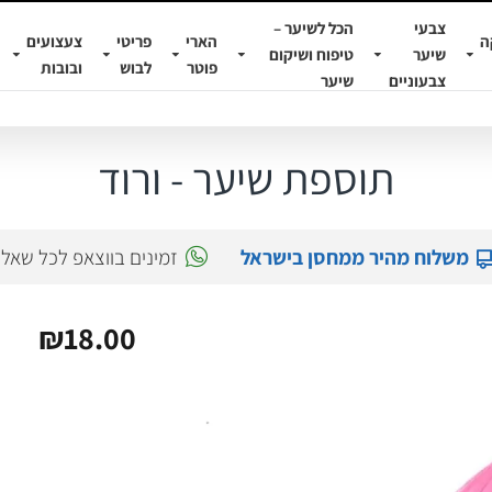
צבעי
הכל לשיער –
ה
הארי
פריטי
צעצועים
שיער
טיפוח ושיקום
פוטר
לבוש
ובובות
צבעוניים
שיער
תוספת שיער - ורוד
משלוח מהיר ממחסן בישראל
זמינים בווצאפ לכל שאל
₪18.00