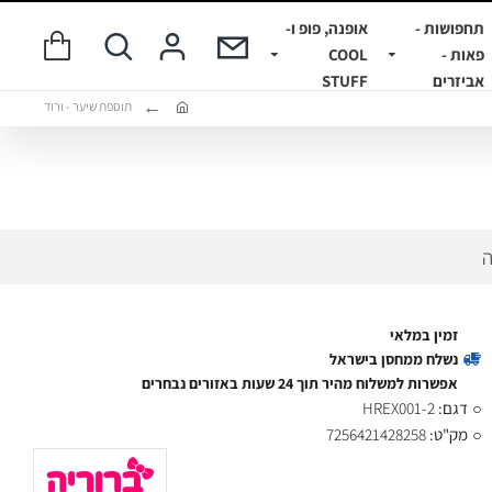
תחפושות -
אופנה, פופ ו-
פאות -
COOL
אביזרים
STUFF
תוספת שיער - ורוד
ה
זמין במלאי
נשלח ממחסן בישראל
אפשרות למשלוח מהיר תוך 24 שעות באזורים נבחרים
דגם:
HREX001-2
מק"ט:
7256421428258