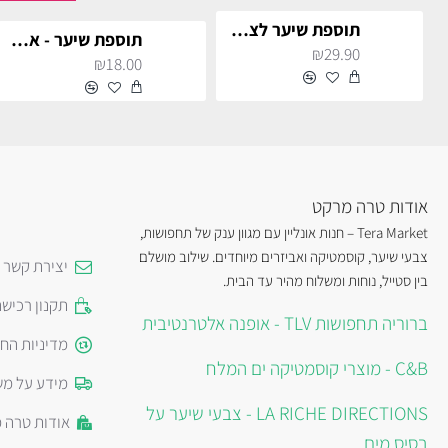
תוספת שיער לצמות - פוקסיה לתחפושת
תוספת שיער - אדום
₪29.90
₪18.00
אודות טרה מרקט
Tera Market – חנות אונליין עם מגוון ענק של תחפושות,
צבעי שיער, קוסמטיקה ואביזרים מיוחדים. שילוב מושלם
יצירת קשר
בין סטייל, נוחות ומשלוח מהיר עד הבית.
תקנון רכיש
ברוריה תחפושות TLV - אופנה אלטרנטיבית
מדיניות הח
C&B - מוצרי קוסמטיקה ים המלח
מידע על מש
LA RICHE DIRECTIONS - צבעי שיער על
אודות טרה 
בסיס מים