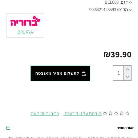
דגם:
BCL008
מק"ט:
7256421428593
BRURYA
₪39.90
לתשלום מהיר מאובטח
מובסס על 0 דירוגים.
-
כתבו חוות דעת
תאור המוצר