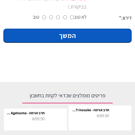
בביקורת.!
לא טוב
טוב
דירוג:
המשך
פריטים מומלצים שכדאי לקחת בחשבון
חרב אנימה - Inosuke לתחפושת וקוספליי
חרב אנימה - Zenitsu Agatsuma לתחפושת וקוספליי
₪99.90
₪99.90