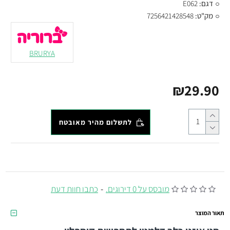
דגם:
E062
מק"ט:
7256421428548
BRURYA
₪29.90
לתשלום מהיר מאובטח
מובסס על 0 דירוגים.
-
כתבו חוות דעת
תאור המוצר