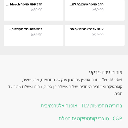
חרב אנימה מעוצבת לתחפושת וקוספליי
חרב ספוג אנימה bleach לתחפושת וקוספליי
₪89.90
₪89.90
אוזני ארנב ארוכות עם פרווה 30 סמ
כנפי פייה ורוד מעוטרות + תאורה צבעונית לתחפושת קוספליי
₪39.90
₪29.00
אודות טרה מרקט
Tera Market – חנות אונליין עם מגוון ענק של תחפושות, צבעי שיער,
קוסמטיקה ואביזרים מיוחדים. שילוב מושלם בין סטייל, נוחות ומשלוח מהיר עד
הבית.
ברוריה תחפושות TLV - אופנה אלטרנטיבית
C&B - מוצרי קוסמטיקה ים המלח