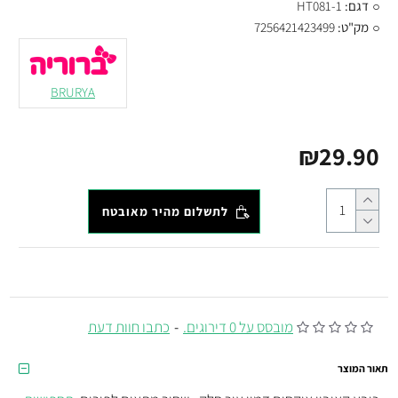
דגם:
HT081-1
מק"ט:
7256421423499
BRURYA
₪29.90
לתשלום מהיר מאובטח
מובסס על 0 דירוגים.
-
כתבו חוות דעת
תאור המוצר