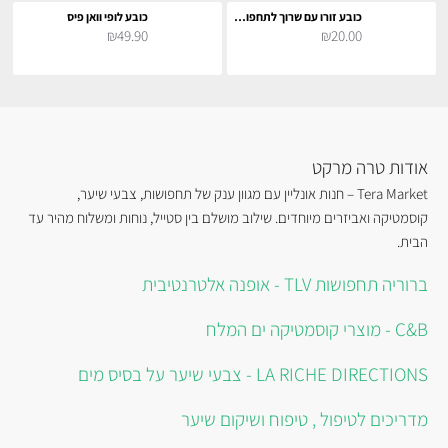
כובע זורו עם שרוך לתחפושת קוספליי
כובע לופי וואן פיס
₪49.90
₪20.00
אודות טרה מרקט
Tera Market – חנות אונליין עם מגוון ענק של תחפושות, צבעי שיער,
קוסמטיקה ואביזרים מיוחדים. שילוב מושלם בין סטייל, נוחות ומשלוח מהיר עד
הבית.
ברוריה תחפושות TLV - אופנה אלטרנטיבית
C&B - מוצרי קוסמטיקה ים המלח
LA RICHE DIRECTIONS - צבעי שיער על בסיס מים
מדריכים לטיפול , טיפוח ושיקום שיער