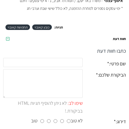
איסוף עצמי
- משרד באר יעקב / חנות תל אביב, 1 - 4 ימי עסקים - חינם
* ימי עסקים נספרים למחרת ההזמנה, לא כולל שישי שבת וערבי חג
תגיות:
כובע קאובוי
תחפושת קאובוי
חוות דעת
כתבו חוות דעת
שם פרטי:
הביקורת שלכם:
שימו לב:
לא ניתן להוסיף תגיות HTML
בביקורת.!
לא טוב
טוב
דירוג: