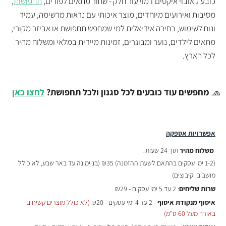
כובע קאובוי איקסים דמוי עור חלק - שחור מתאים לפורים,
תחפושות
,
מסיבות ואירועים מיוחדים, מוצר איכותי עם נראות מרשימה, עמיד
ונוח לשימוש, בחירה אידיאלית למי שמחפש תחפושת או אביזר מקורי,
מתאים לילדים, נוער ומבוגרים, זמינות מיידית במלאי ומשלוח מהיר
לכל הארץ.
🧢
מחפשים עוד כובעים לכל סגנון ולכל תחפושת?
לחצו כאן
אפשרויות אספקה
משלוח מהיר
תוך 24 שעות :
(
1-2 ימי עסקים בהתאם לשעת ההזמנה)
₪35 (בניימינה עד באר שבע, לא כולל
מושבים וקיבוצים)
שרות שליחים
: 2 עד 5 ימי עסקים - ₪29
איסוף מנקודת איסוף
- 2 עד 4 ימי עסקים - ₪20
(לא כולל מוצרים קשיחים
באורך מעל 60 ס"מ)