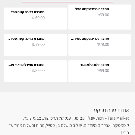
מחברת כריכה קשה הפלפאף
מחברת כריכה קשה הפלפאף
₪69.00
₪69.00
מחברת כריכה קשה ספירלה הארי פוטר והאסיר מאזקבאן 3D
מחברת כריכה קשה ספירלה הארי פוטר והאסיר מאזקבאן 3D
₪79.00
₪79.00
מחברת לונה לאבגוד
מחברת ספירלה הארי פוטר - Trouble Usually Finds Me
₪59.00
₪69.00
אודות טרה מרקט
Tera Market – חנות אונליין עם מגוון ענק של תחפושות, צבעי שיער,
קוסמטיקה ואביזרים מיוחדים. שילוב מושלם בין סטייל, נוחות ומשלוח מהיר עד
הבית.