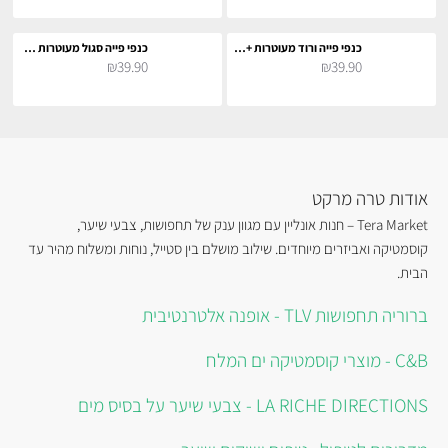
כנפי פייה ורוד מעוטרות + תאורה צבעונית לתחפושת קוספליי
כנפי פייה סגול מעוטרות + תאורה צבעונית לתחפושת קוספליי
₪39.90
₪39.90
אודות טרה מרקט
Tera Market – חנות אונליין עם מגוון ענק של תחפושות, צבעי שיער,
קוסמטיקה ואביזרים מיוחדים. שילוב מושלם בין סטייל, נוחות ומשלוח מהיר עד
הבית.
ברוריה תחפושות TLV - אופנה אלטרנטיבית
C&B - מוצרי קוסמטיקה ים המלח
LA RICHE DIRECTIONS - צבעי שיער על בסיס מים