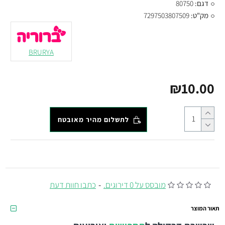
דגם:
80750
מק"ט:
7297503807509
BRURYA
₪10.00
לתשלום מהיר מאובטח
מובסס על 0 דירוגים.
-
כתבו חוות דעת
תאור המוצר