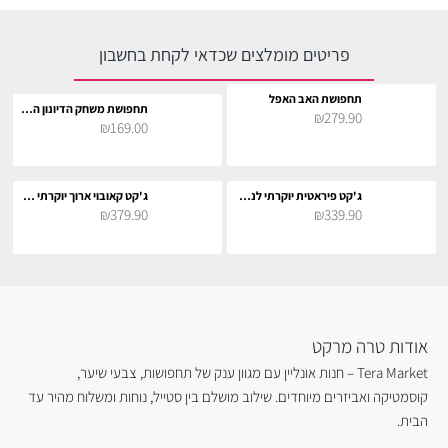
פריטים מומלצים שכדאי לקחת בחשבון
תחפושת האב האפל
תחפושת משחק הדיונון המפקד
₪279.90
₪169.00
ג'קט פיראטית יוקרתי לנשים
ג'קט קאובוי ארוך יוקרתי לנשים
₪379.90
₪339.90
אודות טרה מרקט
Tera Market – חנות אונליין עם מגוון ענק של תחפושות, צבעי שיער,
קוסמטיקה ואביזרים מיוחדים. שילוב מושלם בין סטייל, נוחות ומשלוח מהיר עד
הבית.