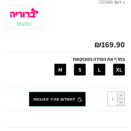
דגם:
COS060
BRURYA
₪169.90
בחר\י את המידה המבוקשת
M
S
L
XL
לתשלום מהיר מאובטח