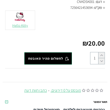
דגם:
CNKDSK001
מק"ט:
7256421453694
Hello Kitty
₪20.00
לתשלום מהיר מאובטח
מובסס על 0 דירוגים.
-
כתבו חוות דעת
תאור המוצר
גרביים מעוצבים לילדים - סינמורול מיקס