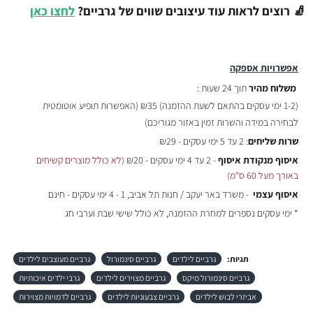
🧦 רוצים לראות עוד עיצובים שווים של גרביים?
לחצו כאן
אפשרויות אספקה
משלוח מהיר
תוך 24 שעות :
(
1-2 ימי עסקים בהתאם לשעת ההזמנה)
₪35 (האפשרות תופיע אוטומטית
לבחירה במידה והשרות זמין באזור מגוריכם)
שרות שליחים
: 2 עד 5 ימי עסקים - ₪29
איסוף מנקודת איסוף
- 2 עד 4 ימי עסקים - ₪20
(לא כולל מוצרים קשיחים
באורך מעל 60 ס"מ)
איסוף עצמי
- משרד באר יעקב / חנות תל אביב, 1 - 4 ימי עסקים - חינם
* ימי עסקים נספרים למחרת ההזמנה, לא כולל שישי שבת וערבי חג
תגיות:
גרביים לילדים
גרביים סינמורול
גרביים מעוצבים לילדים
גרביים סינמורול מיקס
גרביים מצוירים לילדים
גרבי ילדים איכותיות
אביזרי לבוש לילדים
גרביים צבעוניות לילדים
גרביים לדמויות מצוירות