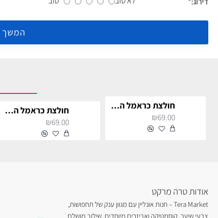
לא טוב
טוב
דירוג:
המשך
חולצת כראמל החתול לילדים
חולצת כראמל החתול לילדים
₪69.00
₪69.00
אודות טרה מרקט
Tera Market – חנות אונליין עם מגוון ענק של תחפושות,
צבעי שיער, קוסמטיקה ואביזרים מיוחדים. שילוב מושלם