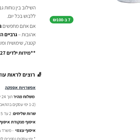
השילוב בין נוחות ג
ללבוש בכל יום.
7 ב-₪100
אם אתם מחפשים
ג
אהובות –
גרביים ה
קטנה, שימושית ומ
**מידות ילדים 27 עד 35**
🧦 רוצים לראות עוד
אפשרויות אספקה
משלוח מהיר
תוך 24 שעות :
(
1-2 ימי עסקים בהתאם לשעת ההזמנה)
שרות שליחים
: 2 עד 5 ימי עסקים - ₪29
איסוף מנקודת איסוף
איסוף עצמי
- משרד באר יעקב
* ימי עסקים נספרים ל