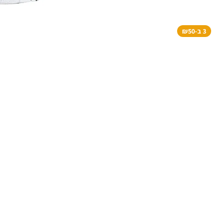
3 ב-₪50