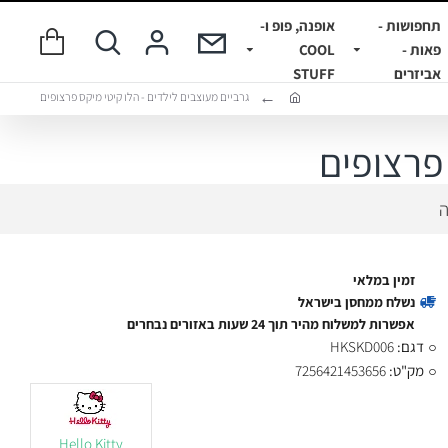
תחפושות -
אופנה, פופ ו-
פאות -
COOL
אביזרים
STUFF
גרביים מעוצבים לילדים - הלו קיטי מיקס פרצופים
 פרצופים
ה
זמין במלאי
נשלח ממחסן בישראל
אפשרות למשלוח מהיר תוך 24 שעות באזורים נבחרים
דגם:
HKSKD006
מק"ט:
7256421453656
Hello Kitty