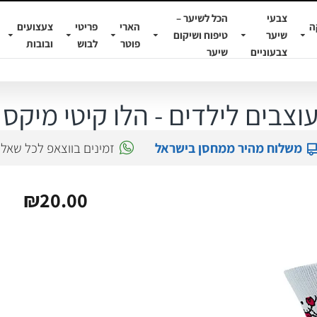
צבעי
הכל לשיער –
ה
הארי
פריטי
צעצועים
שיער
טיפוח ושיקום
פוטר
לבוש
ובובות
צבעוניים
שיער
וצבים לילדים - הלו קיטי מיקס
משלוח מהיר ממחסן בישראל
זמינים בווצאפ לכל שאל
₪20.00