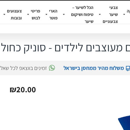
צבעי
הכל לשיער –
ה
הארי
פריטי
צעצועים
שיער
טיפוח ושיקום
פוטר
לבוש
ובובות
צבעוניים
שיער
 מעוצבים לילדים - סוניק כחול
משלוח מהיר ממחסן בישראל
זמינים בווצאפ לכל שאל
₪20.00