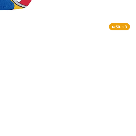
3 ב-₪50