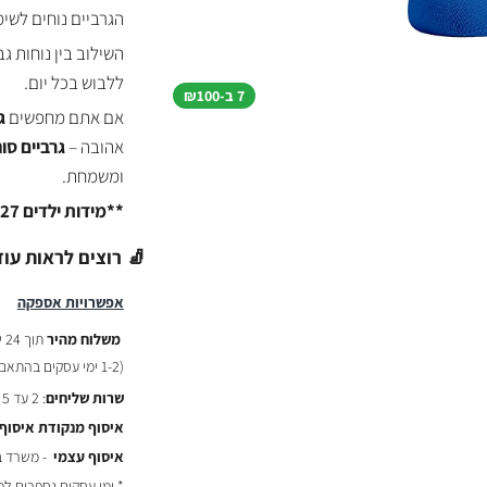
הגרביים נוחים לשימ
השילוב בין נוחות ג
ללבוש בכל יום.
7 ב-₪100
אם אתם מחפשים
ג
אהובה –
גרביים סו
ומשמחת.
**מידות ילדים 27 עד 35**
🧦 רוצים לראות עוד
אפשרויות אספקה
משלוח מהיר
תוך 24 שעות :
(
1-2 ימי עסקים בהתאם לשעת ההזמנה)
שרות שליחים
: 2 עד 5 ימי עסקים - ₪29
איסוף מנקודת איסוף
איסוף עצמי
- משרד באר יעקב
* ימי עסקים נספרים ל