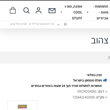
תחפושות -
אופנה, פופ ו-
פאות -
COOL
אביזרים
STUFF
גרביים מעוצבים לילדים - סוניק כחול צהוב
 צהוב
ה
זמין במלאי
נשלח ממחסן בישראל
אפשרות למשלוח מהיר תוך 24 שעות באזורים נבחרים
דגם:
SNCKDSK001
מק"ט:
7256421453595