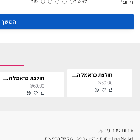
לא טוב
טוב
דירוג:
המשך
חולצת כראמל החתול לילדים
חולצת כראמל החתול לילדים
₪69.00
₪69.00
אודות טרה מרקט
Tera Market – חנות אונליין עם מגוון ענק של תחפושות,