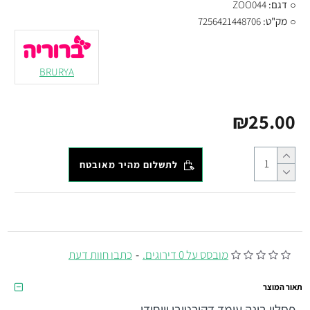
דגם:
ZOO044
מק"ט:
7256421448706
BRURYA
₪25.00
לתשלום מהיר מאובטח
מובסס על 0 דירוגים.
-
כתבו חוות דעת
תאור המוצר
פסלון בונה עומד דקורטיבי וייחודי