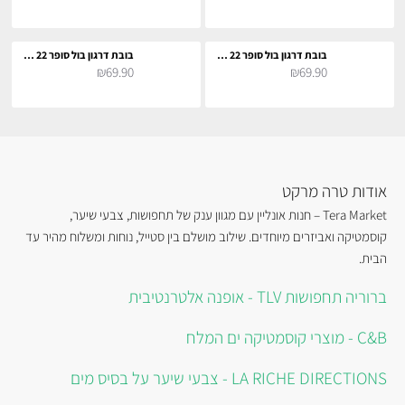
בובת דרגון בול סופר 22 סמ - וגטה
בובת דרגון בול סופר 22 סמ - וגטה סופר סאיה
₪69.90
₪69.90
אודות טרה מרקט
Tera Market – חנות אונליין עם מגוון ענק של תחפושות, צבעי שיער,
קוסמטיקה ואביזרים מיוחדים. שילוב מושלם בין סטייל, נוחות ומשלוח מהיר עד
הבית.
ברוריה תחפושות TLV - אופנה אלטרנטיבית
C&B - מוצרי קוסמטיקה ים המלח
LA RICHE DIRECTIONS - צבעי שיער על בסיס מים