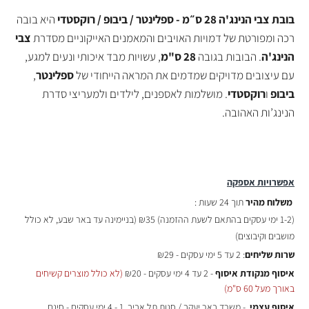
בובת צבי הנינג'ה 28 ס״מ - ספלינטר / ביבופ / רוקסטדי
היא בובה
רכה ומפורטת של דמויות האויבים והמאמנים האייקוניים מסדרת
צבי
הנינג'ה
. הבובות בגובה
28 ס"מ
, עשויות מבד איכותי ונעים למגע,
עם עיצובים מדויקים שמדמים את המראה הייחודי של
ספלינטר
,
ביבופ
ו
רוקסטדי
. מושלמות לאספנים, לילדים ולמעריצי סדרת
הנינג’ות האהובה.
אפשרויות אספקה
משלוח מהיר
תוך 24 שעות :
(
1-2 ימי עסקים בהתאם לשעת ההזמנה)
₪35 (בניימינה עד באר שבע, לא כולל
מושבים וקיבוצים)
שרות שליחים
: 2 עד 5 ימי עסקים - ₪29
איסוף מנקודת איסוף
- 2 עד 4 ימי עסקים - ₪20
(לא כולל מוצרים קשיחים
באורך מעל 60 ס"מ)
איסוף עצמי
- משרד באר יעקב / חנות תל אביב, 1 - 4 ימי עסקים - חינם