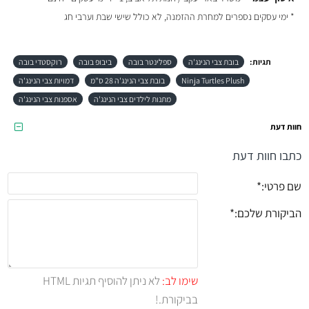
* ימי עסקים נספרים למחרת ההזמנה, לא כולל שישי שבת וערבי חג
תגיות:
בובת צבי הנינג'ה
ספלינטר בובה
ביבופ בובה
רוקסטדי בובה
Ninja Turtles Plush
בובת צבי הנינג'ה 28 ס"מ
דמויות צבי הנינג'ה
מתנות לילדים צבי הנינג'ה
אספנות צבי הנינג'ה
חוות דעת
כתבו חוות דעת
שם פרטי:
הביקורת שלכם:
שימו לב:
לא ניתן להוסיף תגיות HTML
בביקורת.!