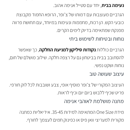
נעימה בבית
, יחד עם סטייל אנימה אהוב.
הגרביים מעוצבות עם דמותו של צ’ופר, הרופא החמוד מקבוצת
כובעי הקש. הן רכות, מחממות ונעימות במיוחד, עם תחושת פרווה
מפנקת שמתאימה בדיוק לימים הקרים.
נוחות ובטיחות לשימוש ביתי
הגרביים כוללות
נקודות סיליקון למניעת החלקה
, כך שאפשר
להסתובב בבית בביטחון גם על רצפה חלקה. שילוב מושלם של חום,
נוחות ושקט נפשי.
עיצוב שעושה טוב
העיצוב המקורי של צ’ופר מוסיף אופי, צבע ושובבות לכל לוק חורפי.
פריט שכיף ללבוש ביום יום וכיף לראות.
מתנה מושלמת לאוהבי אנימה
מידת One Size המתאימה למידות 35-45. אידיאליות כמתנה
מקורית למעריצי וואן פיס או כפינוק חמים לעצמך לחורף.