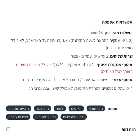
אפשרויות אספקה
משלוח מהיר
תוך 24 שעות :
(
1-2 ימי עסקים בהתאם לשעת ההזמנה)
₪35 (בניימינה עד באר שבע, לא כולל
מושבים וקיבוצים)
שרות שליחים
: 2 עד 5 ימי עסקים - ₪29
איסוף מנקודת איסוף
- 2 עד 4 ימי עסקים - ₪20
(לא כולל מוצרים קשיחים
באורך מעל 60 ס"מ)
איסוף עצמי
- משרד באר יעקב / חנות תל אביב, 1 - 4 ימי עסקים - חינם
* ימי עסקים נספרים למחרת ההזמנה, לא כולל שישי שבת וערבי חג
תגיות:
גרבי חורף
וואן פיס
צ׳ופר
גרבי צמר
גרביים חורפיים
גרביים מעוצבים
גרביים מגניבים
מוצרים לחורף
חוות דעת