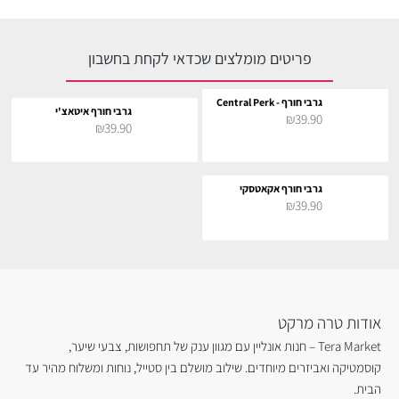
פריטים מומלצים שכדאי לקחת בחשבון
גרבי חורף - Central Perk
גרבי חורף איטאצ'י
₪39.90
₪39.90
גרבי חורף אקאטסקי
₪39.90
אודות טרה מרקט
Tera Market – חנות אונליין עם מגוון ענק של תחפושות, צבעי שיער,
קוסמטיקה ואביזרים מיוחדים. שילוב מושלם בין סטייל, נוחות ומשלוח מהיר עד
הבית.