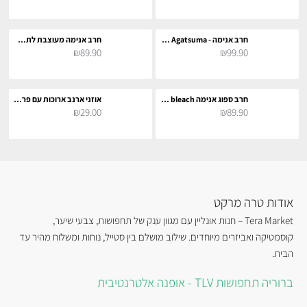
חרב אנימה - Zenitsu Agatsuma לתחפושת וקוספליי
חרב אנימה מעוצבת לתחפושת וקוספליי
₪89.90
₪99.90
חרב ספוג אנימה bleach לתחפושת וקוספליי
אוזני ארנב ארוכות עם פרווה 30 סמ
₪29.00
₪89.90
אודות טרה מרקט
Tera Market – חנות אונליין עם מגוון ענק של תחפושות, צבעי שיער,
קוסמטיקה ואביזרים מיוחדים. שילוב מושלם בין סטייל, נוחות ומשלוח מהיר עד
הבית.
ברוריה תחפושות TLV - אופנה אלטרנטיבית