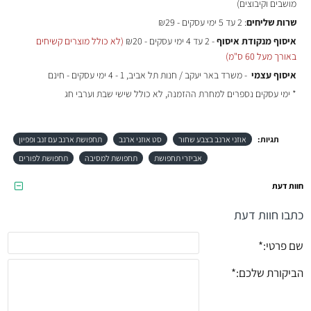
מושבים וקיבוצים)
שרות שליחים
: 2 עד 5 ימי עסקים - ₪29
איסוף מנקודת איסוף
- 2 עד 4 ימי עסקים - ₪20
(לא כולל מוצרים קשיחים
באורך מעל 60 ס"מ)
איסוף עצמי
- משרד באר יעקב / חנות תל אביב, 1 - 4 ימי עסקים - חינם
* ימי עסקים נספרים למחרת ההזמנה, לא כולל שישי שבת וערבי חג
תגיות:
אוזני ארנב בצבע שחור
סט אוזני ארנב
תחפושת ארנב עם זנב ופפיון
אביזרי תחפושת
תחפושת למסיבה
תחפושת לפורים
חוות דעת
כתבו חוות דעת
שם פרטי:
הביקורת שלכם: