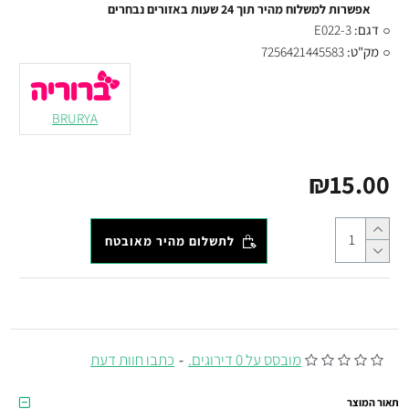
אפשרות למשלוח מהיר תוך 24 שעות באזורים נבחרים
דגם:
E022-3
מק"ט:
7256421445583
BRURYA
₪15.00
לתשלום מהיר מאובטח
מובסס על 0 דירוגים.
-
כתבו חוות דעת
תאור המוצר