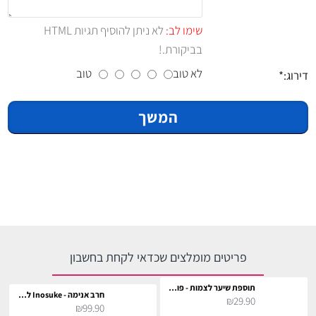
שימו לב:
לא ניתן להוסיף תגיות HTML
בביקורת.!
לא טוב
טוב
דירוג:
המשך
פריטים מומלצים שכדאי לקחת בחשבון
תוספת שיער לצמות - פוקסיה לתחפושת
חרב אנימה - Inosuke לתחפושת וקוספליי
₪29.90
₪99.90