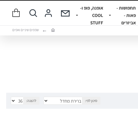
תחפושות -
אופנה, פופ ו-
פאות -
COOL
אביזרים
STUFF
שפמים שיניים ואפים
סינון לפי:
להצגה: