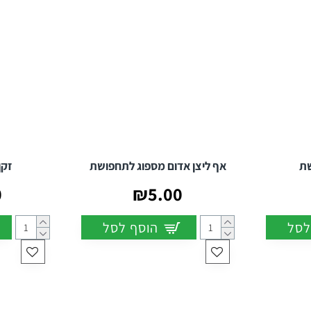
שת
אף ליצן אדום מספוג לתחפושת
זקן
0
₪5.00
לסל
הוסף לסל