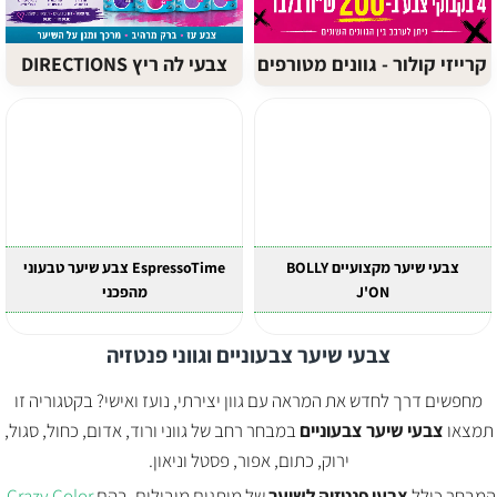
קרייזי קולור - גוונים מטורפים
צבעי לה ריץ DIRECTIONS
צבעי שיער מקצועיים BOLLY
EspressoTime צבע שיער טבעוני
J'ON
מהפכני
צבעי שיער צבעוניים וגווני פנטזיה
מחפשים דרך לחדש את המראה עם גוון יצירתי, נועז ואישי? בקטגוריה זו
תמצאו
צבעי שיער צבעוניים
במבחר רחב של גווני ורוד, אדום, כחול, סגול,
ירוק, כתום, אפור, פסטל וניאון.
המבחר כולל
צבעי פנטזיה לשיער
של מותגים מובילים, בהם
Crazy Color
,