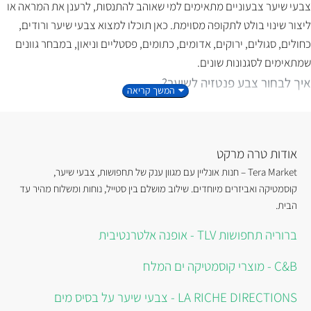
צבעי שיער צבעוניים מתאימים למי שאוהב להתנסות, לרענן את המראה או
ליצור שינוי בולט לתקופה מסוימת. כאן תוכלו למצוא צבעי שיער ורודים,
כחולים, סגולים, ירוקים, אדומים, כתומים, פסטליים וניאון, במבחר גוונים
שמתאימים לסגנונות שונים.
איך לבחור צבע פנטזיה לשיער?
לשיער בהיר או מובהר, הגוונים בדרך כלל נראים בהירים ובולטים
יותר.
על שיער כהה, התוצאה עשויה להיות עמוקה ועדינה יותר.
אודות טרה מרקט
גווני פסטל מתאימים בדרך כלל לשיער בהיר מאוד או לשיער מובהר.
Tera Market – חנות אונליין עם מגוון ענק של תחפושות, צבעי שיער,
גוונים כמו ורוד, כחול, סגול וירוק מתאימים למי שמחפש נוכחות
קוסמטיקה ואביזרים מיוחדים. שילוב מושלם בין סטייל, נוחות ומשלוח מהיר עד
צבעונית חזקה.
הבית.
לפני שימוש בצבע חדש, מומלץ לעיין בהוראות היצרן ולבצע בדיקת
ברוריה תחפושות TLV - אופנה אלטרנטיבית
רגישות לפי הצורך.
צבע שיער חצי קבוע לגיוון וליצירתיות
C&B - מוצרי קוסמטיקה ים המלח
חלק גדול מהמוצרים בקטגוריה הם
צבעי שיער חצי קבועים
. הם מתאימים
LA RICHE DIRECTIONS - צבעי שיער על בסיס מים
למי שרוצה להתנסות בגווני פנטזיה, לרענן את המראה או לשלב צבע חדש