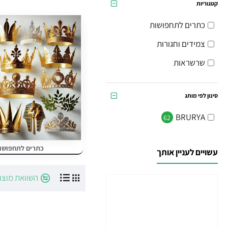
השלמת תחפושות בק
קטגוריות
מתאימים לפורים, מסי
כתרים לתחפושות
נגישים לכל סגנון ות
צמידים וחגורות
הזמינו עכשיו
ותהנו מאביזרי
שרשראות
סינון לפי מותג
BRURYA
62
כתרים לתחפושו
עשויים לעניין אותך
השוואת מוצר