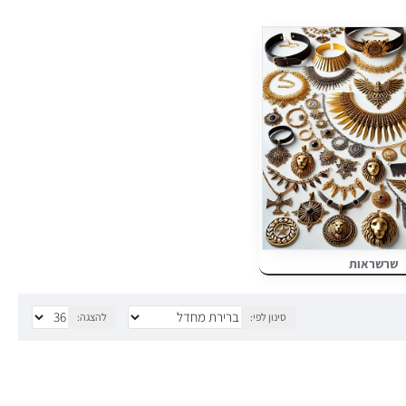
א.
שרשראות
סינון לפי:
להצגה: