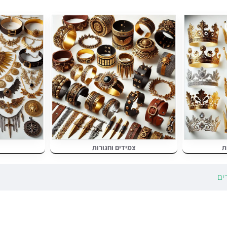
לות
- מושלמים עבור
תחפושות מצריות
,
יווניות
,
גותיות
ועוד.
בות ואירועים מיוחדים
- אידיאליים למסיבות תחפושות, פורים, ותצוגות נוש
חפושת
- אביזרים המתחברים בקלות לדמות שהכנתם.
 תחפושות שיתנו
סטייל ונוכחות
לכל דמות שלכם!
ת
צמידים וחגורות
ים