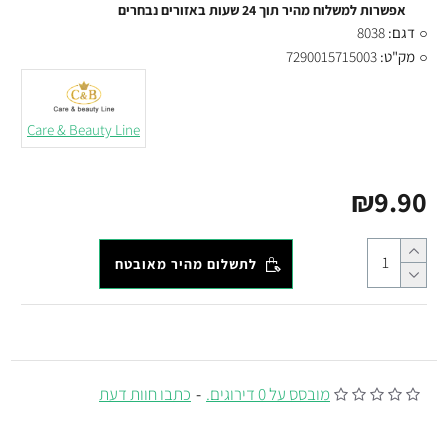
אפשרות למשלוח מהיר תוך 24 שעות באזורים נבחרים
דגם:
8038
מק"ט:
7290015715003
Care & Beauty Line
₪9.90
לתשלום מהיר מאובטח
מובסס על 0 דירוגים.
-
כתבו חוות דעת