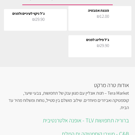
פצצת אמבטיה
ג'ל ניקוי לעיניים ולפנים
₪12.00
₪29.90
ג'ל פילינג לפנים
₪29.90
אודות טרה מרקט
Tera Market – חנות אונליין עם מגוון ענק של תחפושות, צבעי שיער,
קוסמטיקה ואביזרים מיוחדים. שילוב מושלם בין סטייל, נוחות ומשלוח מהיר עד
הבית.
ברוריה תחפושות TLV - אופנה אלטרנטיבית
C&B - מוצרי קוסמטיקה ים המלח