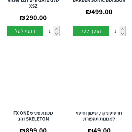
BARBER SONIC BDISBOX
שלבים ואביזרים דגם Ritter
XSZ
₪499.00
₪290.00
הוסף לסל
הוסף לסל
תרסיס ניקוי, שימון וחיטוי
מכונת פיניש FX ONE
למכונות תספורת
SKELETON זהב
₪899.00
₪49.00