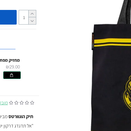
₪29.00
מובסס על
תיק הוגוורטס
מבית 
"אל תדגדג דרקון יש