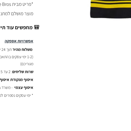
*פריט מבית Fame Bros
מוצר מושלם למתנה 
🎒 מחפשים עוד תי
אפשרויות אספקה
משלוח מהיר
תוך 24 שעות :
(
1-2 ימי עסקים בהתאם לשעת ההזמנה)
מגוריכם)
שרות שליחים
: 2 עד 5 ימי עסקים - ₪29
איסוף מנקודת איסוף
איסוף עצמי
- משרד באר יעקב
* ימי עסקים נספרים ל