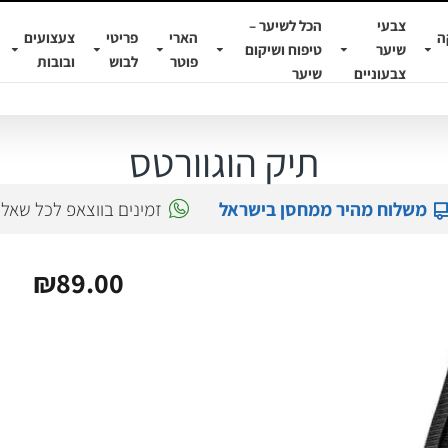
צבעי
הכל לשיער –
ה
הארי
פריטי
צעצועים
שיער
טיפוח ושיקום
פוטר
לבוש
ובובות
צבעוניים
שיער
תיק הוגוורטס
משלוח מהיר ממחסן בישראל
זמינים בווצאפ לכל שאל
₪89.00