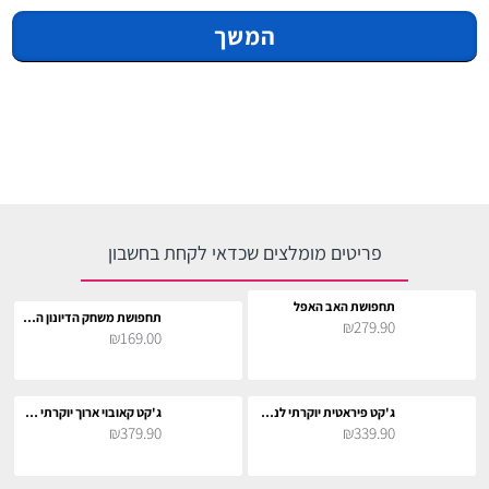
המשך
פריטים מומלצים שכדאי לקחת בחשבון
תחפושת האב האפל
תחפושת משחק הדיונון המפקד
₪279.90
₪169.00
ג'קט פיראטית יוקרתי לנשים
ג'קט קאובוי ארוך יוקרתי לנשים
₪379.90
₪339.90