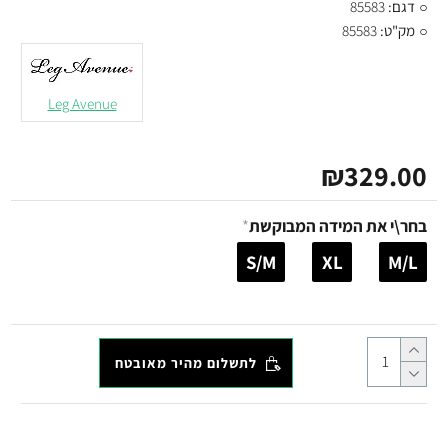
דגם:
85583
מק"ט:
85583
Leg Avenue
₪329.00
בחר\י את המידה המבוקשת
S/M
XL
M/L
לתשלום מהיר מאובטח