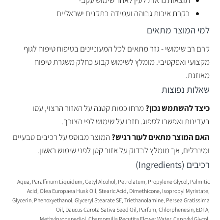
תוצאות נראות לעין לאחר שימוש עקבי
בקרת איכות גבוהה ועמידה בתקנים ישראליים
למי המוצר מתאים
קרם רב שימושי - גזר מתאים לכל המעוניינים בטיפוח טיפוח לגוף
מקצועי ואפקטיבי. מומלץ לשימוש קבוע כחלק משגרת טיפוח
מאוזנת.
שאלות נפוצות
כיצד להשתמש נכון?
מרחו כמות קטנה על האזור הרצוי, עסו
בעדינות ואפשרו לספוג. חזרו על שימוש לפי הצורך.
האם המוצר מתאים לעור רגיש?
המוצר מבוסס על רכיבים טבעיים
ומינרלים, אך מומלץ לבדוק על אזור קטן לפני שימוש ראשון.
רכיבים (Ingredients)
Aqua, Paraffinum Liquidum, Cetyl Alcohol, Petrolatum, Propylene Glycol, Palmitic
Acid, Olea Europaea Husk Oil, Stearic Acid, Dimethicone, Isopropyl Myristate,
Glycerin, Phenoxyethanol, Glyceryl Stearate SE, Triethanolamine, Persea Gratissima
Oil, Daucus Carota Sativa Seed Oil, Parfum, Chlorphenesin, EDTA,
Methylpropanediol, Chamomilla Recutita Flower Water, Caprylyl Glycol,