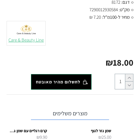
דגם:
8172
מק"ט:
7290012930584
מחיר ל-100מ"ל:
7.20 ₪
Care & Beauty Line
₪18.00
לתשלום מהיר מאובטח
מוצרים משלימים
שמן גזר לגוף
קרם רגליים עם שמן גזר 100 מל
₪9.90
₪25.00