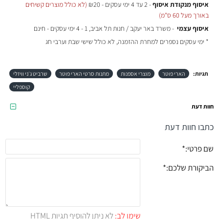
איסוף מנקודת איסוף
- 2 עד 4 ימי עסקים - ₪20
(לא כולל מוצרים קשיחים
באורך מעל 60 ס"מ)
איסוף עצמי
- משרד באר יעקב / חנות תל אביב, 1 - 4 ימי עסקים - חינם
* ימי עסקים נספרים למחרת ההזמנה, לא כולל שישי שבת וערבי חג
תגיות:
הארי פוטר
מוצרי אספנות
מתנות סרטי הארי פוטר
שרביט ג׳ני וויזלי
קוספליי
חוות דעת
כתבו חוות דעת
שם פרטי:
הביקורת שלכם:
שימו לב:
לא ניתן להוסיף תגיות HTML