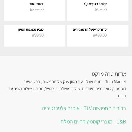
קלמר רציף 9 3\4
דלומינטור
₪399.00
₪29.00
כדור קריסטל הדמנטורים
כובע מצנפת המיון
₪99.90
₪499.00
אודות טרה מרקט
Tera Market – חנות אונליין עם מגוון ענק של תחפושות, צבעי שיער,
קוסמטיקה ואביזרים מיוחדים. שילוב מושלם בין סטייל, נוחות ומשלוח מהיר עד
הבית.
ברוריה תחפושות TLV - אופנה אלטרנטיבית
C&B - מוצרי קוסמטיקה ים המלח