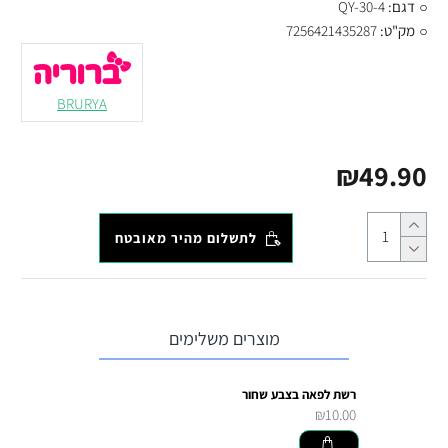
דגם:
QY-30-4
מק"ט:
7256421435287
BRURYA
₪49.90
לתשלום מהיר מאובטח
מוצרים משלימים
רשת לפאה בצבע שחור
₪10.00