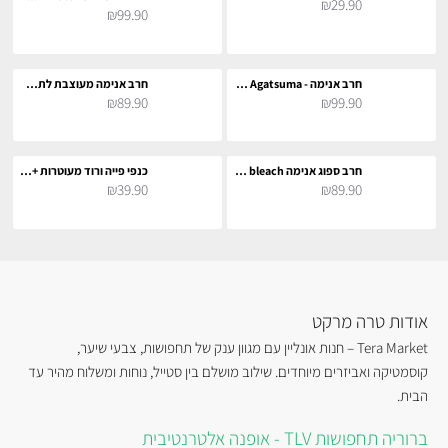
₪29.90
₪99.90
חרב אנימה - Zenitsu Agatsuma לתחפושת וקוספליי
חרב אנימה מעוצבת לתחפושת וקוספליי
₪89.90
₪99.90
חרב ספוג אנימה bleach לתחפושת וקוספליי
כנפי פייה ורוד מעוטרות + תאורה צבעונית לתחפושת קוספליי
₪39.90
₪89.90
אודות טרה מרקט
Tera Market – חנות אונליין עם מגוון ענק של תחפושות, צבעי שיער,
קוסמטיקה ואביזרים מיוחדים. שילוב מושלם בין סטייל, נוחות ומשלוח מהיר עד
הבית.
ברוריה תחפושות TLV - אופנה אלטרנטיבית