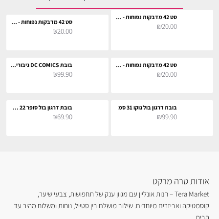
סט 42 מדבקות נפוחות - הוגוורטס
סט 42 מדבקות נפוחות - הוני דיוקס
₪20.00
₪20.00
סט 42 מדבקות נפוחות - מג׳יקל מוטורס
בובת DC COMICS גיבורי על 27 ס"מ
₪99.90
₪20.00
בובת דרגון בול גוקו 31 סמ
בובת דרגון בול סופר 22 סמ - בו
₪69.90
₪99.90
אודות טרה מרקט
Tera Market – חנות אונליין עם מגוון ענק של תחפושות, צבעי שיער,
קוסמטיקה ואביזרים מיוחדים. שילוב מושלם בין סטייל, נוחות ומשלוח מהיר עד
הבית.