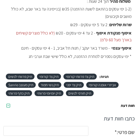
משלוח מהיר
תוך 24 שעות :
(
1-2 ימי עסקים בהתאם לשעת ההזמנה)
₪35 (בניימינה עד באר שבע, לא כולל
מושבים וקיבוצים)
שרות שליחים
: 2 עד 5 ימי עסקים - ₪29
איסוף מנקודת איסוף
- 2 עד 4 ימי עסקים - ₪20
(לא כולל מוצרים קשיחים
באורך מעל 60 ס"מ)
איסוף עצמי
- משרד באר יעקב / חנות תל אביב, 1 - 4 ימי עסקים - חינם
* ימי עסקים נספרים למחרת ההזמנה, לא כולל שישי שבת וערבי חג
תגיות:
תיק צד פרוותי קורומי
תיק צד קורומי
תיק פרוותי לנשים
אביזרי אופנה קורומי
תיק צד יפני
תיק נשי חמוד
תיק מעוצב Sanrio
תיק חורפי לנשים
תיק יומיומי פרוותי
תיק כתף פרוותי
חוות דעת
כתבו חוות דעת
שם פרטי: