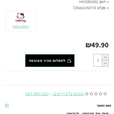
דגם:
HKSDBG002
מק"ט:
7256421450778
Hello Kitty
₪49.90
לתשלום מהיר מאובטח
מובסס על 0 דירוגים.
-
כתבו חוות דעת
תאור המוצר
תיק צד פרוותי - קורומי