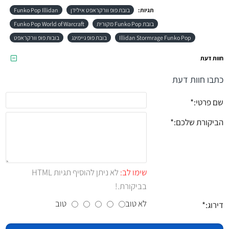
תגיות:
בובת פופ וורקראפט אילידן
Funko Pop Illidan
בובת Funko Pop מקורית
Funko Pop World of Warcraft
Illidan Stormrage Funko Pop
בובת פופ גיימינג
בובות פופ וורקראפט
חוות דעת
כתבו חוות דעת
שם פרטי:
הביקורת שלכם:
שימו לב:
לא ניתן להוסיף תגיות HTML
בביקורת.!
לא טוב
טוב
דירוג: