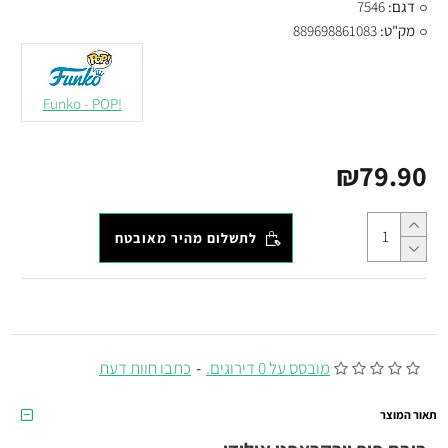
דגם:
7546
מק"ט:
889698861083
!Funko - POP
₪79.90
לתשלום מהיר מאובטח
מובסס על 0 דירוגים.
-
כתבו חוות דעת
תאור המוצר