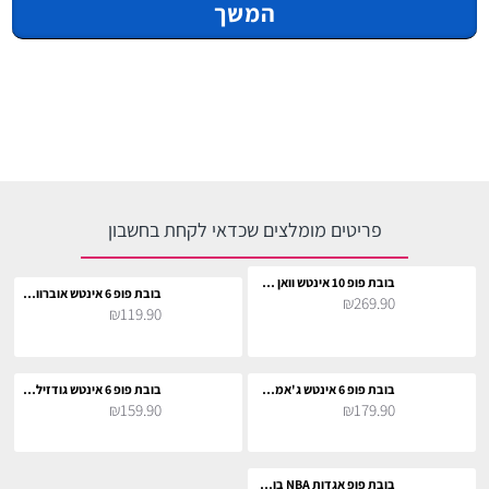
המשך
פריטים מומלצים שכדאי לקחת בחשבון
בובת פופ 10 אינטש וואן פיס סט ג'ייגרסיה
בובת פופ 6 אינטש אוברווטש ווינסטון
₪269.90
₪119.90
בובת פופ 6 אינטש ג'אמבו וואן פיס ביג מאם בקימונו
בובת פופ 6 אינטש גודזילה עם מיני זילה
₪159.90
₪179.90
בובת פופ אגדות NBA בולס מייקל ג'ורדן פלייאוף 1989