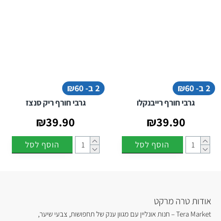
2 ב- ₪60
2 ב- ₪60
גרבי חורף רייבנקלו
גרבי חורף ריק סנצז
₪39.90
₪39.90
הוסף לסל
הוסף לסל
אודות טרה מרקט
Tera Market – חנות אונליין עם מגוון ענק של תחפושות, צבעי שיער,