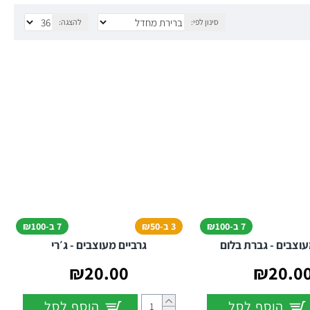
סינון לפי:
להצגה:
התאמה מושלמת לכל מבנה רגל.
ה חיוך.
7 ב-₪100
3 ב-₪50
7 ב-₪100
עוצבים - גברת בלום
גרביים מעוצבים - ג׳רי
₪20.00
₪20.0
הוסף לסל
הוסף לסל