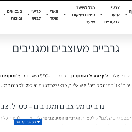
צבעי
הכל לשיער –
ה
הארי
פריטי
צעצועים
שיער
טיפוח ושיקום
פוטר
לבוש
ובובות
צבעוניים
שיער
גרביים מעוצבים ומגניבים
יפוח לעולם ה
לייף סטייל והמתנות
. בגרביים, ה-SEO נשען חזק על
מותגים
(
ירים" או "מתנה מקורית" יגיע אלייך, כדאי לשדרג את הטקסט למבנה הבא:
גרביים מעוצבים ומגניבים – סטייל, צב
 צבע ליום שלכם? קולקציית
הגרביים המעוצבים
שלנו כאן כדי להפוך כל ה
שילוב המושלם בין לוק מקורי לנוחות בלתי מתפשרת.