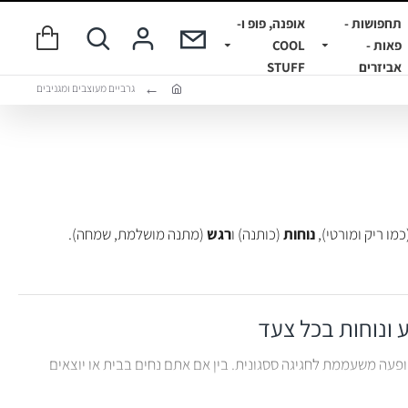
תחפושות -
אופנה, פופ ו-
פאות -
COOL
אביזרים
STUFF
גרביים מעוצבים ומגניבים
כמו ריק ומורטי),
נוחות
(כותנה) ו
רגש
(מתנה מושלמת, שמחה).
ע ונוחות בכל צעד
ופעה משעממת לחגיגה ססגונית. בין אם אתם נחים בבית או יוצאים