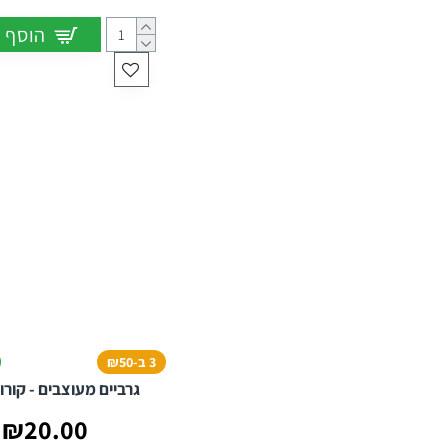
הוסף 
3 ב-₪50
גרביים מעוצבים - קורו
₪20.00