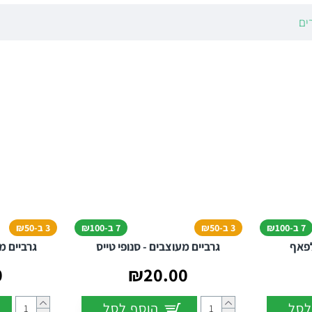
 הבא שלכם?
ים
יים מ-
95% כותנה איכותית
לנשימה של כף הרגל ו-
5% לייקרה
לגמישות ו
 האהובים:
כל הדמויות שגדלנו עליהן במקום אחד!
Ri
(ריק ומורטי) למעריצים המושבעים.
L
(לוני טונס) עם באגס באני וחברים.
וורוד, ורחוב סומסום
למראה נוסטלגי ומתוק.
ן אידיאלי למתנת יום הולדת, "גרביים למשרד" או סתם פינוק לעצמכם שמעל
ם עזים שלא דוהים גם אחרי כביסות רבות.
7 ב-₪100
3 ב-₪50
7 ב-₪100
3 ב-₪50
ה סרוקה המונעת הזעה ומגע רך לאורך כל היום.
לפאף
גרביים מעוצבים - סנופי טייס
גרביים מ
נעילת נעלי ספורט, סניקרס או פשוט לשימוש כ"גרבי בית" מפנקים.
0
₪20.00
ם לגברים, נשים ובני נוער שמחפשים ביטוי עצמי ייחודי.
לסל
הוסף לסל