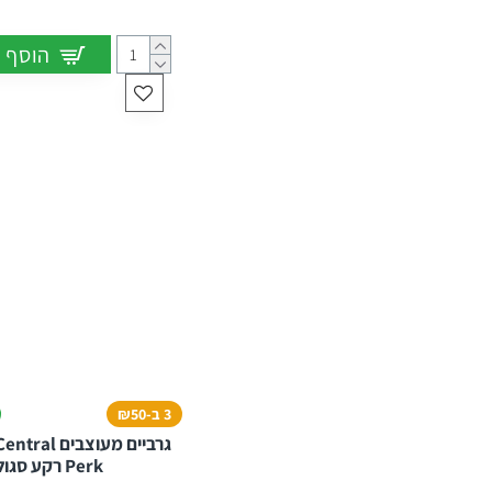
הוסף 
3 ב-₪50
גרביים מעוצבים
Perk רקע סגול