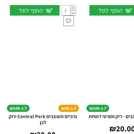
הוסף לסל
הוסף לסל
7 ב-₪100
3 ב-₪50
7 ב-₪100
ים - ריק ומורטי דמויות
גרביים מעוצבים Central Perk ירוק
לבן
₪20.0