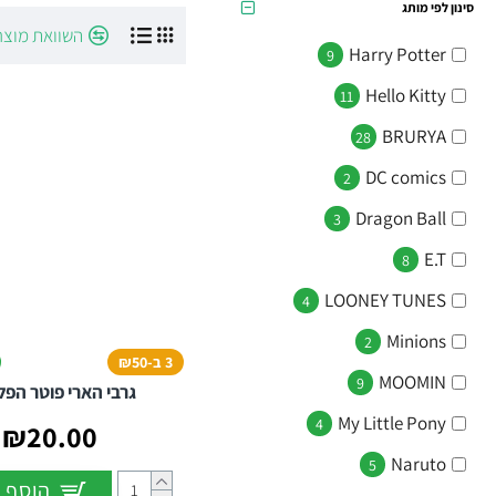
למה הגרביים שלנו הם ה-Must-Have
סינון לפי מותג
השוואת מוצר
Harry Potter
9
נוחות מקסימלית:
עשו
Hello Kitty
11
הדפסים של המותגים
ck and Morty
BRURYA
28
ooney Tunes
DC comics
2
סנופי, הפנתר ה
Dragon Ball
3
מתנה מושלמת:
פתרו
E.T
8
איכות שנשמרת:
צבעי
LOONEY TUNES
4
Minions
2
מפרט טכני ויתרונות:
3 ב-₪50
MOOMIN
9
הרכב בד מנצח:
כותנ
גרבי הארי פוטר הפ
My Little Pony
4
וורסטיליות:
מתאימים ל
₪20.00
עיצוב יוניסקס:
מתאימי
Naruto
5
הוסף 