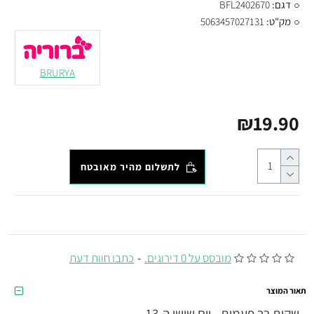
דגם:
BFL2402670
מק"ט:
5063457027131
BRURYA
₪19.90
לתשלום מהיר מאובטח
מובסס על 0 דירוגים.
-
כתבו חוות דעת
תאור המוצר
שקית רב פעמית - יום שישי ה-13