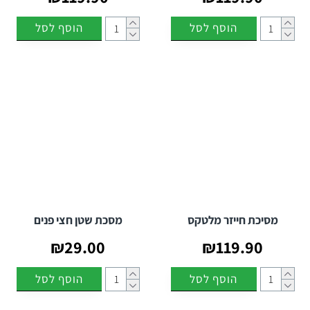
• מסיבות האלווין
הוסף לסל
הוסף לסל
• מסיבות פורים
• מסיבות תחפושות
• הצגות ותיאטרון
• הפקות סרטים וצילומים
מסכה מפחידה יכולה לשדרג כל תחפושת ולהפוך את הדמות למרשימה
יותר.
איכות ונוחות לשימוש בתחפושת
המסכות עשויות מחומרים איכותיים ועמידים, עם דגש על נוחות בזמן
השימוש.
מסכות מפחידות ריאליסטיות
מאפשרות ליצור הופעה
מרשימה מבלי להתפשר על נוחות בזמן המסיבה או האירוע.
מסיכת חייזר מלטקס
מסכת שטן חצי פנים
הן מתאימות לשילוב עם תחפושות שונות, אביזרי אימה ואיפור מקצועי
₪29.00
₪119.90
ליצירת מראה דרמטי במיוחד.
הוסף לסל
הוסף לסל