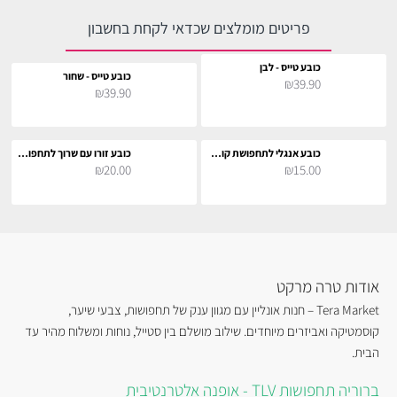
פריטים מומלצים שכדאי לקחת בחשבון
כובע טייס - לבן
כובע טייס - שחור
₪39.90
₪39.90
כובע אנגלי לתחפושת קוספליי
כובע זורו עם שרוך לתחפושת קוספליי
₪20.00
₪15.00
אודות טרה מרקט
Tera Market – חנות אונליין עם מגוון ענק של תחפושות, צבעי שיער,
קוסמטיקה ואביזרים מיוחדים. שילוב מושלם בין סטייל, נוחות ומשלוח מהיר עד
הבית.
ברוריה תחפושות TLV - אופנה אלטרנטיבית