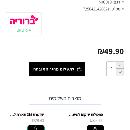
דגם:
MIG019
מק"ט:
7256421428821
BRURYA
₪49.90
לתשלום מהיר מאובטח
מוצרים משלימים
אמפולות שיקום לשיער צבוע ומובהר - Color Therapy בולי ג'ון מקצועי
שרשרת 3M תאורת לדים 20 ס"מ
₪29.90
₪350.00