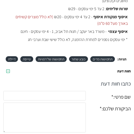
מושבים וקיבוצים)
שרות שליחים
: 2 עד 5 ימי עסקים - ₪29
איסוף מנקודת איסוף
- 2 עד 4 ימי עסקים - ₪20
(לא כולל מוצרים קשיחים
באורך מעל 60 ס"מ)
איסוף עצמי
- משרד באר יעקב / חנות תל אביב, 1 - 4 ימי עסקים - חינם
* ימי עסקים נספרים למחרת ההזמנה, לא כולל שישי שבת וערבי חג
תגיות:
תחפושות מדים
כובע שחור
תחפושות של דמויות
טייסת
דיילת
חוות דעת
כתבו חוות דעת
שם פרטי:
הביקורת שלכם: