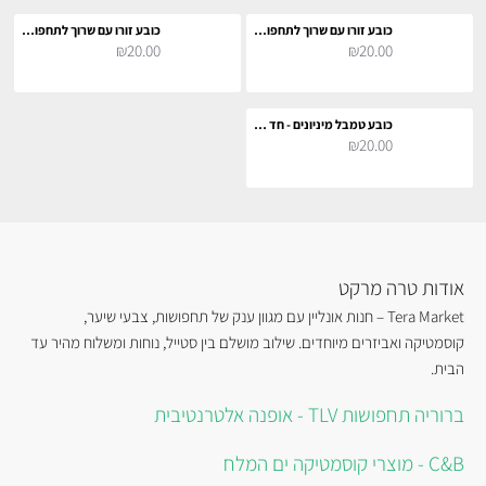
כובע זורו עם שרוך לתחפושת קוספליי
כובע זורו עם שרוך לתחפושת קוספליי
₪20.00
₪20.00
כובע טמבל מיניונים - חד הקרן של אגנס
₪20.00
אודות טרה מרקט
Tera Market – חנות אונליין עם מגוון ענק של תחפושות, צבעי שיער,
קוסמטיקה ואביזרים מיוחדים. שילוב מושלם בין סטייל, נוחות ומשלוח מהיר עד
הבית.
ברוריה תחפושות TLV - אופנה אלטרנטיבית
C&B - מוצרי קוסמטיקה ים המלח