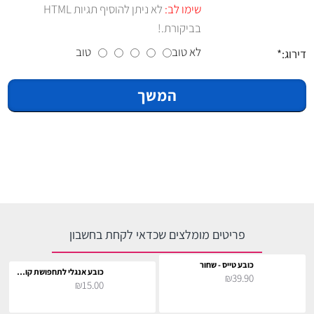
שימו לב:
לא ניתן להוסיף תגיות HTML
בביקורת.!
לא טוב
טוב
דירוג:
המשך
פריטים מומלצים שכדאי לקחת בחשבון
כובע טייס - שחור
כובע אנגלי לתחפושת קוספליי
₪39.90
₪15.00