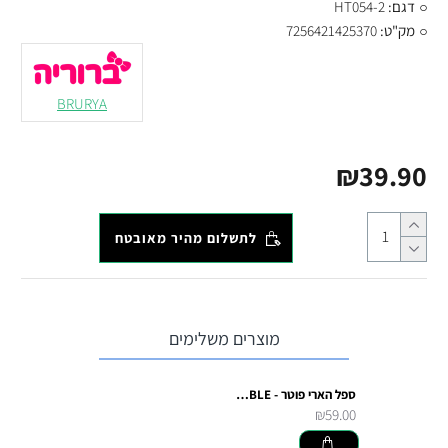
דגם:
HT054-2
מק"ט:
7256421425370
BRURYA
₪39.90
לתשלום מהיר מאובטח
מוצרים משלימים
ספל הארי פוטר - UNDESIRABLE
₪59.00