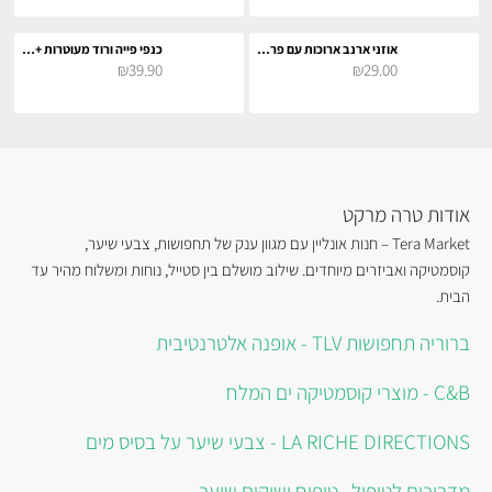
אוזני ארנב ארוכות עם פרווה 30 סמ
כנפי פייה ורוד מעוטרות + תאורה צבעונית לתחפושת קוספליי
₪39.90
₪29.00
אודות טרה מרקט
Tera Market – חנות אונליין עם מגוון ענק של תחפושות, צבעי שיער,
קוסמטיקה ואביזרים מיוחדים. שילוב מושלם בין סטייל, נוחות ומשלוח מהיר עד
הבית.
ברוריה תחפושות TLV - אופנה אלטרנטיבית
C&B - מוצרי קוסמטיקה ים המלח
LA RICHE DIRECTIONS - צבעי שיער על בסיס מים
מדריכים לטיפול , טיפוח ושיקום שיער