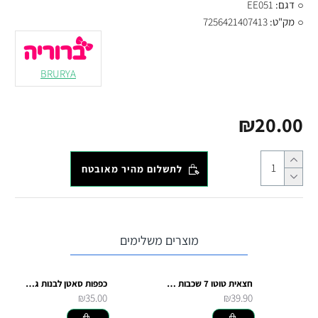
דגם:
EE051
מק"ט:
7256421407413
BRURYA
₪20.00
לתשלום מהיר מאובטח
מוצרים משלימים
חצאית טוטו 7 שכבות - לבן
כפפות סאטן לבנות גמישות עד הזרוע לתחפושת
₪35.00
₪39.90