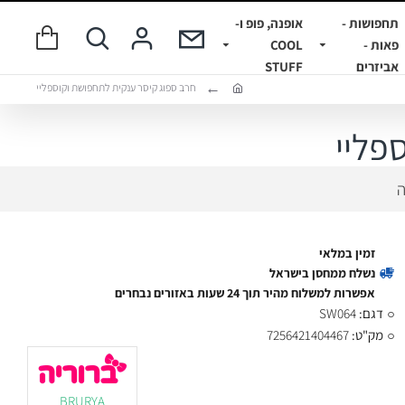
תחפושות -
אופנה, פופ ו-
פאות -
COOL
אביזרים
STUFF
חרב ספוג קיסר ענקית לתחפושת וקוספליי
פליי
ה
זמין במלאי
נשלח ממחסן בישראל
אפשרות למשלוח מהיר תוך 24 שעות באזורים נבחרים
דגם:
SW064
מק"ט:
7256421404467
BRURYA