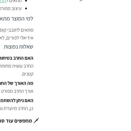
מתאים ל
תחפ
עיצוב מפורט 
למי המוצר מתאי
מתאים לחובבי קוספל
אידיאלי לפורים, לאל
שאלות נפוצות
האם החרב בטיחותי
החרב עשויה מחומר
קטנים.
מה האורך של החר
אורך החרב מפורט ב
האם ניתן להשתמש
כן, החרב מיועדת גם
🗡️
מחפשים עוד סוג