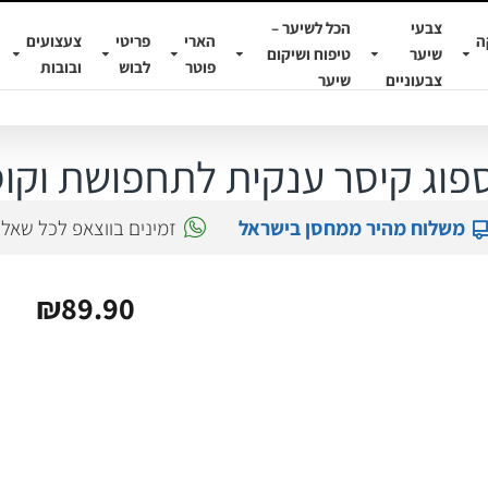
צבעי
הכל לשיער –
ה
הארי
פריטי
צעצועים
שיער
טיפוח ושיקום
פוטר
לבוש
ובובות
צבעוניים
שיער
פוג קיסר ענקית לתחפושת וקוס
משלוח מהיר ממחסן בישראל
זמינים בווצאפ לכל שאל
₪89.90