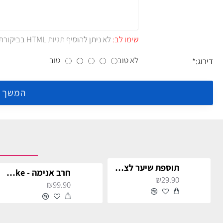
שימו לב:
לא ניתן להוסיף תגיות HTML בביקורת.!
לא טוב
טוב
דירוג:
המשך
תוספת שיער לצמות - פוקסיה לתחפושת
חרב אנימה - Inosuke לתחפושת וקוספליי
₪29.90
₪99.90