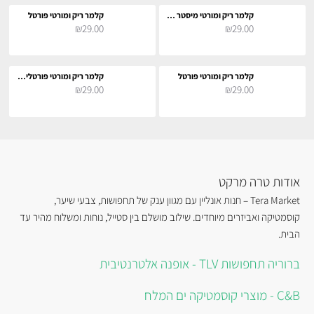
קלמר ריק ומורטי מיסטר מיסיקס
קלמר ריק ומורטי פורטל
₪29.00
₪29.00
קלמר ריק ומורטי פורטל
קלמר ריק ומורטי פורטלים בגלקסיה
₪29.00
₪29.00
אודות טרה מרקט
Tera Market – חנות אונליין עם מגוון ענק של תחפושות, צבעי שיער,
קוסמטיקה ואביזרים מיוחדים. שילוב מושלם בין סטייל, נוחות ומשלוח מהיר עד
הבית.
ברוריה תחפושות TLV - אופנה אלטרנטיבית
C&B - מוצרי קוסמטיקה ים המלח