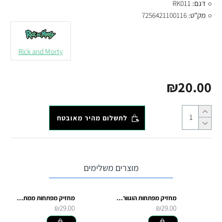
דגם:
RK011
מק"ט:
7256421100116
Rick and Morty
₪20.00
לתשלום מהיר מאובטח
מוצרים משלימים
מחזיק מפתחות הוגוורטס
מחזיק מפתחות ממתכת הארי פוטר וחברים
₪29.00
₪29.00