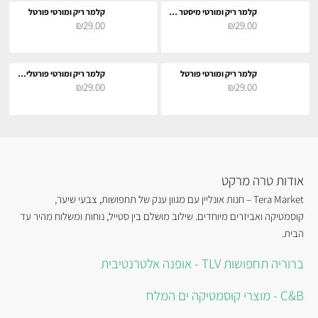
קלמר ריק ומורטי מיסטר מיסיקס
קלמר ריק ומורטי פורטל
₪29.00
₪29.00
קלמר ריק ומורטי פורטל
קלמר ריק ומורטי פורטלים בגלקסיה
₪29.00
₪29.00
אודות טרה מרקט
Tera Market – חנות אונליין עם מגוון ענק של תחפושות, צבעי שיער,
קוסמטיקה ואביזרים מיוחדים. שילוב מושלם בין סטייל, נוחות ומשלוח מהיר עד
הבית.
ברוריה תחפושות TLV - אופנה אלטרנטיבית
C&B - מוצרי קוסמטיקה ים המלח