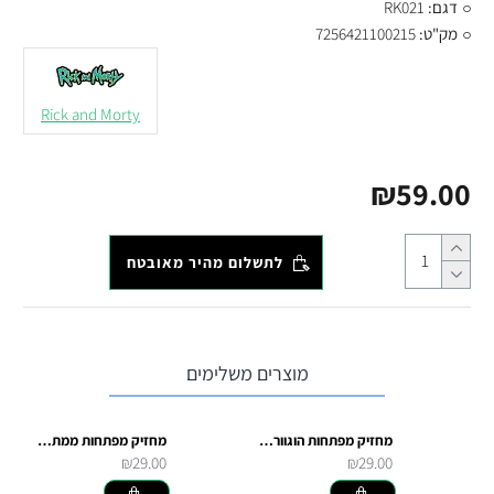
דגם:
RK021
מק"ט:
7256421100215
Rick and Morty
₪59.00
לתשלום מהיר מאובטח
מוצרים משלימים
מחזיק מפתחות הוגוורטס
מחזיק מפתחות ממתכת הארי פוטר וחברים
₪29.00
₪29.00