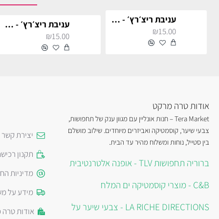
עניבת ריצ׳רץ׳ - אדום
עניבת ריצ׳רץ׳ - ורוד
₪15.00
₪15.00
אודות טרה מרקט
Tera Market – חנות אונליין עם מגוון ענק של תחפושות,
צבעי שיער, קוסמטיקה ואביזרים מיוחדים. שילוב מושלם
יצירת קשר
בין סטייל, נוחות ומשלוח מהיר עד הבית.
תקנון רכיש
ברוריה תחפושות TLV - אופנה אלטרנטיבית
מדיניות הח
C&B - מוצרי קוסמטיקה ים המלח
מידע על מש
LA RICHE DIRECTIONS - צבעי שיער על
אודות טרה 