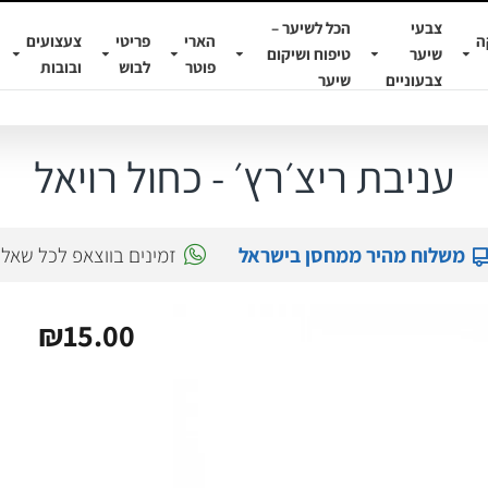
צבעי
הכל לשיער –
ה
הארי
פריטי
צעצועים
שיער
טיפוח ושיקום
פוטר
לבוש
ובובות
צבעוניים
שיער
עניבת ריצ׳רץ׳ - כחול רויאל
משלוח מהיר ממחסן בישראל
זמינים בווצאפ לכל שאל
₪15.00