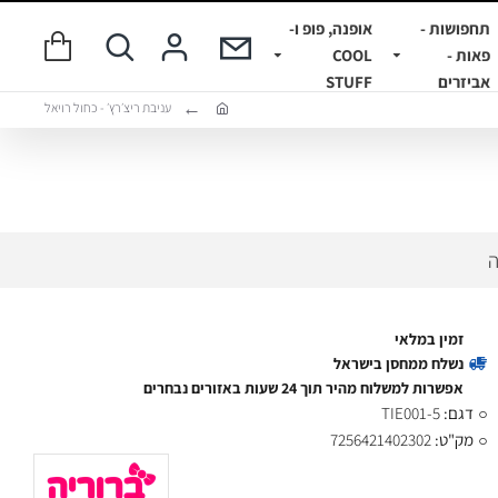
תחפושות -
אופנה, פופ ו-
פאות -
COOL
אביזרים
STUFF
עניבת ריצ׳רץ׳ - כחול רויאל
ה
זמין במלאי
נשלח ממחסן בישראל
אפשרות למשלוח מהיר תוך 24 שעות באזורים נבחרים
דגם:
TIE001-5
מק"ט:
7256421402302